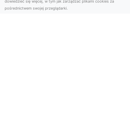
dowiedzieć się więcej, w tym jak zarządzać plikami cookies za
pośrednictwem swojej przeglądarki.
Usługi dronem Tarnów – Twoje
wsparcie w realizacji ambitnych
projektów
Drony stały się jednym z najważniejszych
narzędzi współczesnych technologii wizualnych.
Firma Dron...