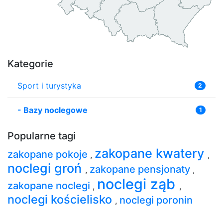
Kategorie
Sport i turystyka
2
-
Bazy noclegowe
1
Popularne tagi
zakopane kwatery
zakopane pokoje
,
,
noclegi groń
zakopane pensjonaty
,
,
noclegi ząb
zakopane noclegi
,
,
noclegi kościelisko
noclegi poronin
,