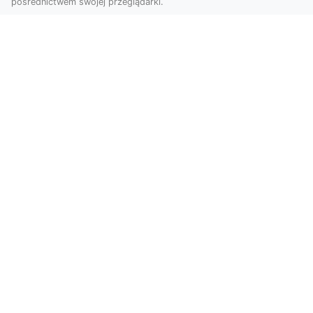
pośrednictwem swojej przeglądarki.
Usługi dronem Tarnów – Twoje
wsparcie w realizacji ambitnych
projektów
Drony stały się jednym z najważniejszych
narzędzi współczesnych technologii wizualnych.
Firma Dron...