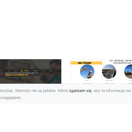
eczka). Niestety nie są jadalne. Kliknij
zgadzam się
, aby ta informacja nie 
rzeglądarki.
Usługi Wyburzenio
i Prace Rozbiórkow
U XMar – Twoja
w Radomiu –
łodobowa Pomoc
Profesjonalizm i
ogowa w Radomiu