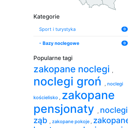
Kategorie
Sport i turystyka
0
-
Bazy noclegowe
0
Popularne tagi
zakopane noclegi
,
noclegi groń
,
noclegi
zakopane
kościelisko
,
pensjonaty
noclegi
,
ząb
zakopan
,
zakopane pokoje
,