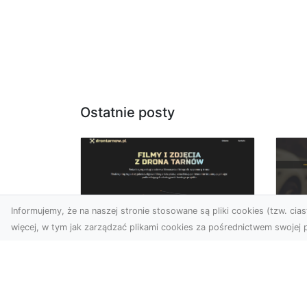
Ostatnie posty
Informujemy, że na naszej stronie stosowane są pliki cookies (tzw. ciast
więcej, w tym jak zarządzać plikami cookies za pośrednictwem swojej p
Usługi dronem
FH
Tarnów – Twoje
Ca
wsparcie w realizacji
Dr
ambitnych projektów