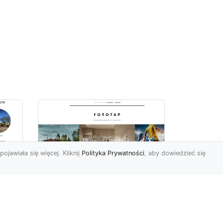
pojawiała się więcej. Kliknij
Polityka Prywatności
, aby dowiedzieć się
we
e
Jak kłaść tapetę
winylową? Warto
znać praktyczne