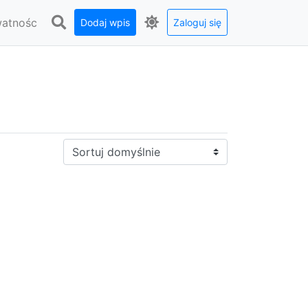
watnośc
Dodaj wpis
Zaloguj się
Sortuj: