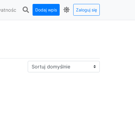
watnośc
Dodaj wpis
Zaloguj się
Sortuj: