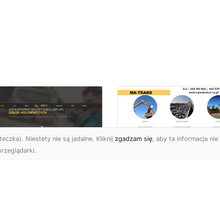
eczka). Niestety nie są jadalne. Kliknij
zgadzam się
, aby ta informacja nie 
rzeglądarki.
Usługi Wyburzenio
i Prace Rozbiórkow
U XMar – Twoja
w Radomiu –
łodobowa Pomoc
Profesjonalizm i
ogowa w Radomiu
Bezpieczeństwo z