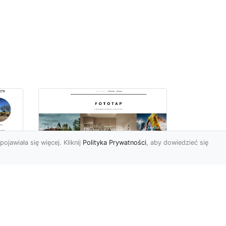
pojawiała się więcej. Kliknij
Polityka Prywatności
, aby dowiedzieć się
we
e
Jak kłaść tapetę
winylową? Warto
znać praktyczne
wskazówki!