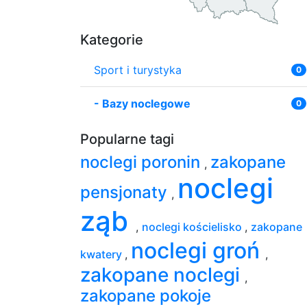
Kategorie
Sport i turystyka
0
-
Bazy noclegowe
0
Popularne tagi
noclegi poronin
zakopane
,
noclegi
pensjonaty
,
ząb
,
noclegi kościelisko
,
zakopane
noclegi groń
kwatery
,
,
zakopane noclegi
,
zakopane pokoje