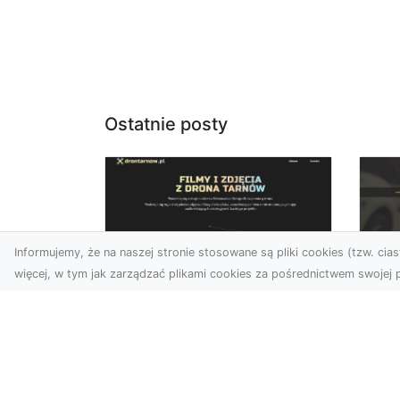
Ostatnie posty
Informujemy, że na naszej stronie stosowane są pliki cookies (tzw. ciast
więcej, w tym jak zarządzać plikami cookies za pośrednictwem swojej p
Usługi dronem
FH
Tarnów – Twoje
Ca
wsparcie w realizacji
Dr
ambitnych projektów