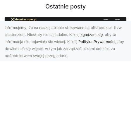
Ostatnie posty
Informujemy, że na naszej stronie stosowane są pliki cookies (tzw.
ciasteczka). Niestety nie są jadalne. Kliknij
zgadzam się
, aby ta
informacja nie pojawiała się więcej. Kliknij
Polityka Prywatności
, aby
dowiedzieć się więcej, w tym jak zarządzać plikami cookies za
pośrednictwem swojej przeglądarki.
Usługi dronem Tarnów – Twoje
wsparcie w realizacji ambitnych
projektów
Drony stały się jednym z najważniejszych
narzędzi współczesnych technologii wizualnych.