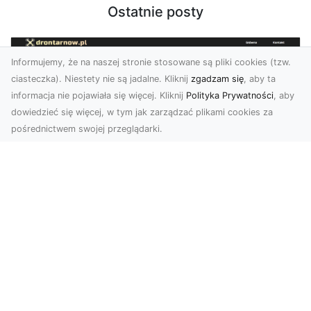
Ostatnie posty
Informujemy, że na naszej stronie stosowane są pliki cookies (tzw.
ciasteczka). Niestety nie są jadalne. Kliknij
zgadzam się
, aby ta
informacja nie pojawiała się więcej. Kliknij
Polityka Prywatności
, aby
dowiedzieć się więcej, w tym jak zarządzać plikami cookies za
pośrednictwem swojej przeglądarki.
Usługi dronem Tarnów – Twoje
wsparcie w realizacji ambitnych
projektów
Drony stały się jednym z najważniejszych
narzędzi współczesnych technologii wizualnych.
Firma Dron...